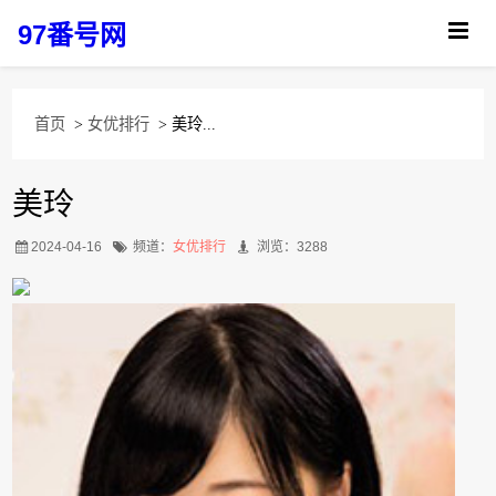
97番号网
首页
>
女优排行
> 美玲...
美玲
2024-04-16
频道：
女优排行
浏览：3288