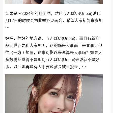
结果是⋯2024年的月历啊，然后うんぱい(Unpai)说11
月12日的时候会为此举办见面会，希望大家都能来参加
〜
好吧，往好的地方讲，うんぱい(Unpai)，而且有新商
品问世还要和大家见面，这的确是大事而且是喜事；但
往另一方面想嘛，这事对影迷来说算是大事吗？如果大
多数粉丝觉得不是那对うんぱい(Unpai)来说就不是好
事，以后她再说有大事要说就会被当狼来了⋯