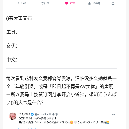
()有大事宣布！
工具：
女优：
中文：
每次看到这种发文我都背脊发凉，深怕没多久她就丢一
个「年底引退」或是「即日起不再是AV女优」的声明
ー所以我马上按赞订阅分享开启小铃铛，想知道うんぱ
い()的大事是什么？