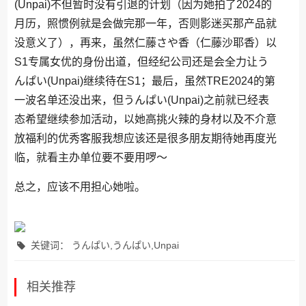
(Unpai)不但暂时没有引退的计划（因为她拍了2024的
月历，照惯例就是会做完那一年，否则影迷买那产品就
没意义了），再来，虽然仁藤さや香（仁藤沙耶香）以
S1专属女优的身份出道，但经纪公司还是会全力让う
んぱい(Unpai)继续待在S1；最后，虽然TRE2024的第
一波名单还没出来，但うんぱい(Unpai)之前就已经表
态希望继续参加活动，以她高挑火辣的身材以及不介意
放福利的优秀客服我想应该还是很多朋友期待她再度光
临，就看主办单位要不要用啰〜
总之，应该不用担心她啦。
关键词： うんぱい,うんぱい,Unpai
相关推荐