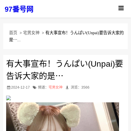
97番号网
首页
>
宅男女神
> 有大事宣布！うんぱい(Unpai)要告诉大家的
是⋯...
有大事宣布！うんぱい(Unpai)要
告诉大家的是⋯
2024-12-17
频道：
宅男女神
浏览：3566